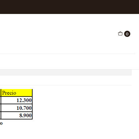
ata YPT 401
0
egar al Carro
Comprar ahora
ones