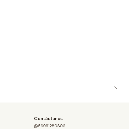
Contáctanos
56991280806