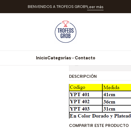
Inicio
Catálogo
Copas
Copa Oro y Plata YPT 401
BIENVENIDOS A TROFEOS GROB!!
Leer más
|
Copa Oro y Pl
Agr
Cantidad
Inicio
Categorías
Contacto
Mostrar stock de ubicaci
DESCRIPCIÓN
COMPARTIR ESTE PRODUCTO