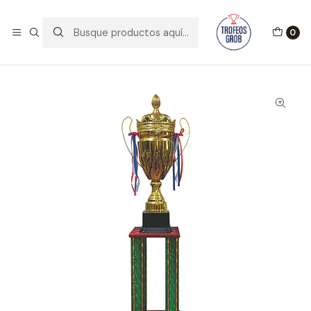
BIENVENIDOS A TROFEOS GROB!!
Leer más
0
Inicio
Catálogo
Copas
Copa 641