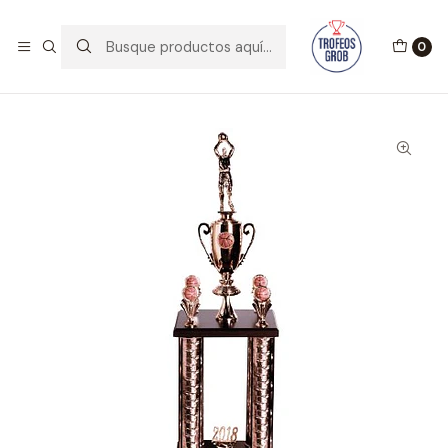
BIENVENIDOS A TROFEOS GROB!!
Leer más
0
Inicio
Catálogo
Trofeos
Trofeo Cod. 6812 4 columnas