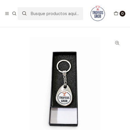
BIENVENIDOS A TROFEOS GROB!!
Leer más
0
Inicio
Catálogo
Otros
Llavero Metalico