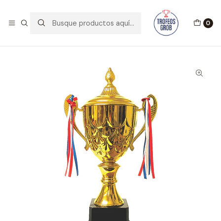
BIENVENIDOS A TROFEOS GROB!!
Leer más
0
Inicio
Catálogo
Copas
Copa Plata 7718